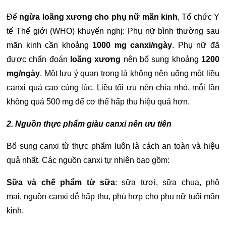
Để
ngừa loãng xương cho phụ nữ mãn kinh
, Tổ chức Y
tế Thế giới (WHO) khuyến nghị:
Phụ nữ bình thường sau
mãn kinh cần khoảng
1000 mg canxi/ngày
.
Phụ nữ đã
được chẩn đoán
loãng xương
nên bổ sung khoảng
1200
mg/ngày
.
Một lưu ý quan trọng là không nên uống một liều
canxi quá cao cùng lúc. Liều tối ưu nên chia nhỏ, mỗi lần
không quá 500 mg để cơ thể hấp thu hiệu quả hơn.
2. Nguồn thực phẩm giàu canxi nên ưu tiên
Bổ sung canxi từ thực phẩm luôn là cách an toàn và hiệu
quả nhất. Các nguồn canxi tự nhiên bao gồm:
Sữa và chế phẩm từ sữa
: sữa tươi, sữa chua, phô
mai, nguồn canxi dễ hấp thu, phù hợp cho phụ nữ tuổi mãn
kinh.