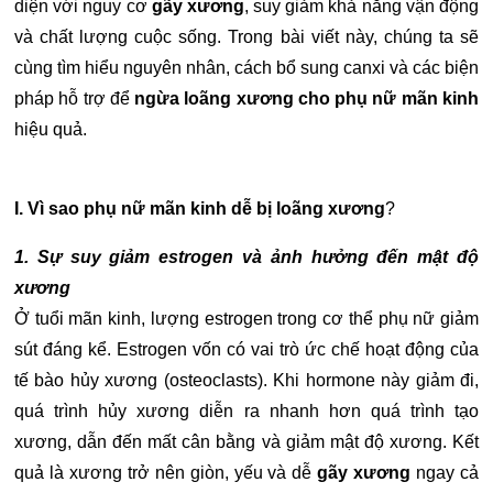
diện với nguy cơ
gãy xương
, suy giảm khả năng vận động
và chất lượng cuộc sống. Trong bài viết này, chúng ta sẽ
cùng tìm hiểu nguyên nhân, cách bổ sung canxi và các biện
pháp hỗ trợ để
ngừa loãng xương cho phụ nữ mãn kinh
hiệu quả.
I. Vì sao phụ nữ mãn kinh dễ bị loãng xương
?
1. Sự suy giảm estrogen và ảnh hưởng đến mật độ
xương
Ở tuổi mãn kinh, lượng estrogen trong cơ thể phụ nữ giảm
sút đáng kể. Estrogen vốn có vai trò ức chế hoạt động của
tế bào hủy xương (osteoclasts). Khi hormone này giảm đi,
quá trình hủy xương diễn ra nhanh hơn quá trình tạo
xương, dẫn đến mất cân bằng và giảm mật độ xương. Kết
quả là xương trở nên giòn, yếu và dễ
gãy xương
ngay cả