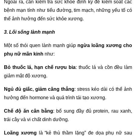
Ngoài ra, cần kiểm tra sức khỏe định kỳ để kiểm soát các
bệnh mạn tính như tiểu đường, tim mạch, những yếu tố có
thể ảnh hưởng đến sức khỏe xương.
3. Lối sống lành mạnh
Một số thói quen lành mạnh giúp
ngừa loãng xương cho
phụ nữ mãn kinh
như:
Bỏ thuốc lá, hạn chế rượu bia
: thuốc lá và cồn đều làm
giảm mật độ xương.
Ngủ đủ giấc, giảm căng thẳng
: stress kéo dài có thể ảnh
hưởng đến hormone và quá trình tái tạo xương.
Chế độ ăn cân bằng
: bổ sung đầy đủ protein, rau xanh,
trái cây và vi chất dinh dưỡng.
Loãng xương
là “kẻ thù thầm lặng” đe dọa phụ nữ sau