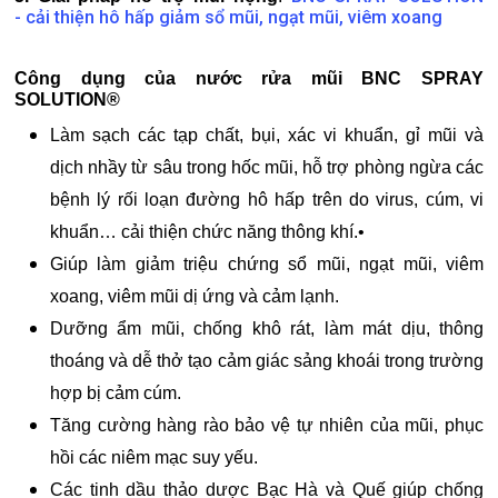
- cải thiện hô hấp giảm sổ mũi, ngạt mũi, viêm xoang
Công dụng của nước rửa mũi BNC SPRAY
SOLUTION®
Làm sạch các tạp chất, bụi, xác vi khuẩn, gỉ mũi và
dịch nhầy từ sâu trong hốc mũi, hỗ trợ phòng ngừa các
bệnh lý rối loạn đường hô hấp trên do virus, cúm, vi
khuẩn… cải thiện chức năng thông khí.•
Giúp làm giảm triệu chứng sổ mũi, ngạt mũi, viêm
xoang, viêm mũi dị ứng và cảm lạnh.
Dưỡng ẩm mũi, chống khô rát, làm mát dịu, thông
thoáng và dễ thở tạo cảm giác sảng khoái trong trường
hợp bị cảm cúm.
Tăng cường hàng rào bảo vệ tự nhiên của mũi, phục
hồi các niêm mạc suy yếu.
Các tinh dầu thảo dược Bạc Hà và Quế giúp chống