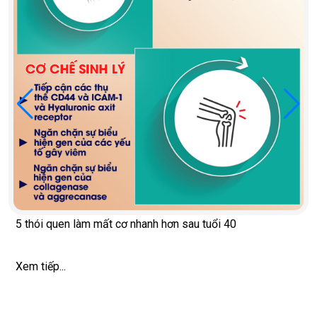
3 chiến lược kiểm soát huyết áp hiệu qu
và hỗ trợ từ tự nhiên
Xem tiếp...
tuổi 40