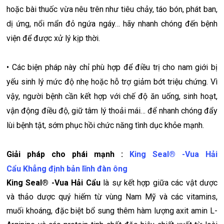
hoặc bài thuốc vừa nêu trên như tiêu chảy, táo bón, phát ban,
dị ứng, nổi mẩn đỏ ngứa ngáy… hãy nhanh chóng đến bệnh
viện để được xử lý kịp thời.
• Các biện pháp này chỉ phù hợp để điều trị cho nam giới bị
yếu sinh lý mức độ nhẹ hoặc hỗ trợ giảm bớt triệu chứng. Vì
vậy, người bệnh cần kết hợp với chế độ ăn uống, sinh hoạt,
vận động điều độ, giữ tâm lý thoải mái… để nhanh chóng đẩy
lùi bệnh tật, sớm phục hồi chức năng tình dục khỏe mạnh.
Giải pháp cho phái mạnh :
King Seal® -Vua Hải
Cẩu Khẳng định bản lĩnh đàn ông
King Seal® -Vua Hải Cẩu
là sự kết hợp giữa các vật dược
và thảo dược quý hiếm từ vùng Nam Mỹ và các vitamins,
muối khoáng, đặc biệt bổ sung thêm hàm lượng axit amin L-