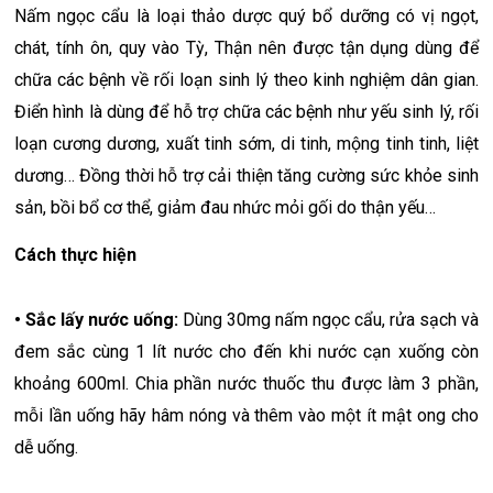
Nấm ngọc cẩu là loại thảo dược quý bổ dưỡng có vị ngọt,
chát, tính ôn, quy vào Tỳ, Thận nên được tận dụng dùng để
chữa các bệnh về rối loạn sinh lý theo kinh nghiệm dân gian.
Điển hình là dùng để hỗ trợ chữa các bệnh như yếu sinh lý, rối
loạn cương dương, xuất tinh sớm, di tinh, mộng tinh tinh, liệt
dương… Đồng thời hỗ trợ cải thiện tăng cường sức khỏe sinh
sản, bồi bổ cơ thể, giảm đau nhức mỏi gối do thận yếu…
Cách thực hiện
• Sắc lấy nước uống:
Dùng 30mg nấm ngọc cẩu, rửa sạch và
đem sắc cùng 1 lít nước cho đến khi nước cạn xuống còn
khoảng 600ml. Chia phần nước thuốc thu được làm 3 phần,
mỗi lần uống hãy hâm nóng và thêm vào một ít mật ong cho
dễ uống.