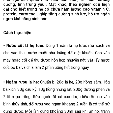
dương, tinh trùng yếu… Mặt khác, theo nghiên cứu hiện
đại cho biết trong hẹ có chứa hàm lượng cao vitamin C,
protein, carotene… giúp tăng cường sinh lực, hỗ trợ ngăn
ngừa khả năng sinh sản.
Cách thực hiện
• Nước cốt lá hẹ tươi:
Dùng 1 nắm lá hẹ tươi, rửa sạch và
cho vào thau nước muối pha loãng để diệt khuẩn. Cho vào
máy hoặc cối để thu được hỗn hợp nhuyễn nát, vắt lấy nước
cốt, bỏ bã và chia làm 2 phần uống hết trong ngày.
• Ngâm rượu lá hẹ:
Chuẩn bị 20g lá hẹ, 20g hồng sâm, 15g
ba kích, 30g câu kỷ, 10g hồng nhung lát, 200g đường phèn và
2 lít rượu trắng. Rửa sạch tất cả các dược liệu rồi cho vào
bình thủy tinh, đổ rượu vào ngâm khoảng 2 tuần là có thể sử
dụng được. Mỗi lần dùng khoảng 30ml sau khi ăn no, tránh