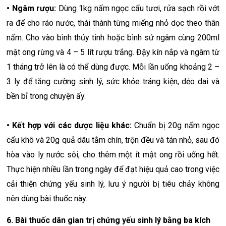
• Ngâm rượu:
Dùng 1kg nấm ngọc cẩu tươi, rửa sạch rồi vớt
ra để cho ráo nước, thái thành từng miếng nhỏ dọc theo thân
nấm. Cho vào bình thủy tinh hoặc bình sứ ngâm cùng 200ml
mật ong rừng và 4 – 5 lít rượu trắng. Đậy kín nắp và ngâm từ
1 tháng trở lên là có thể dùng được. Mỗi lần uống khoảng 2 –
3 ly để tăng cường sinh lý, sức khỏe tráng kiện, dẻo dai và
bền bỉ trong chuyện ấy.
• Kết hợp với các dược liệu khác:
Chuẩn bị 20g nấm ngọc
cẩu khô và 20g quả dâu tằm chín, trộn đều và tán nhỏ, sau đó
hòa vào ly nước sôi, cho thêm một ít mật ong rồi uống hết.
Thực hiện nhiều lần trong ngày để đạt hiệu quả cao trong việc
cải thiện chứng yếu sinh lý, lưu ý người bị tiêu chảy không
nên dùng bài thuốc này.
6. Bài thuốc dân gian trị chứng yếu sinh lý bằng ba kích