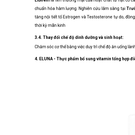
Libifem
là tên thương mại của hoạt chất từ hạt cỏ cà
chuẩn hóa hàm lượng. Nghiên cứu lâm sàng tại
Trư
tăng nội tiết tố Estrogen và Testosterone tự do, đồn
thời kỳ mãn kinh
3.4. Thay đổi chế độ dinh dưỡng và sinh hoạt:
Chăm sóc cơ thể bằng việc duy trì chế độ ăn uống làn
4. ELUNA - Thực phẩm bổ sung vitamin tổng hợp điều