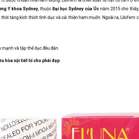
 ri, được chuẩn hóa hàm lượng. Libifem là chiết xuất từ hạt cỏ cà ri (F
ờng Y khoa Sydney
, thuộc
Đại học Sydney của Úc
năm 2015 cho thấy, 
g thời tăng kích thích tình dục và cải thiện ham muốn. Ngoài ra, Libifem
h mạnh và tập thể dục đều đặn.
 hòa nội tiết tố cho phái đẹp