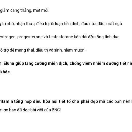
 giảm căng thẳng, mệt mỏi.
trí nhớ, nhận thức, điều trị rối loạn tiền đình, đau nửa đầu, mất ngủ.
strogen, progesterone và testosterone kéo dài đời sống tình dục.
ỗ trợ dễ mang thai, điều trị vô sinh, hiếm muộn.
: Eluna giúp tăng cường miễn dịch, chống viêm nhiễm đường tiết ni
 khỏe.
amin tổng hợp điều hòa nội tiết tố cho phái đẹp
mà các bạn nên b
m ơn bạn đã đọc bài viết của BNC!