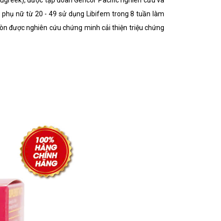
enugreek), được tập đoàn Gencor Pacific nghiên cứu và
phụ nữ từ 20 - 49 sử dụng Libifem trong 8 tuần làm
 còn được nghiên cứu chứng minh cải thiện triệu chứng