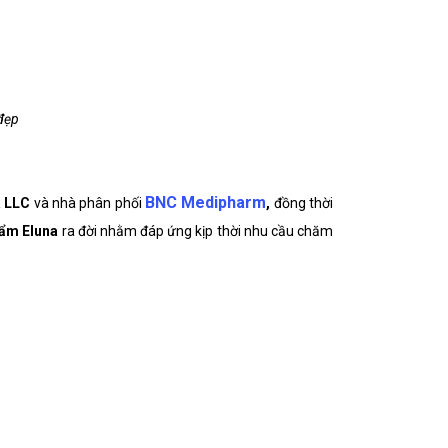
 đẹp
BNC Medipharm
a LLC
và nhà phân phối
,
đồng thời
hẩm Eluna
ra đời nhằm đáp ứng kịp thời nhu cầu chăm