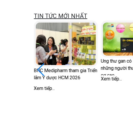
TIN TỨC MỚI NHẤT
ữ sau mãn kinh
Ung thư gan có 
ong 'chuyện ấy'
những người th
BNC Medipharm tham gia Triển
cơ cao
lãm Y dược HCM 2026
Xem tiếp...
Xem tiếp...