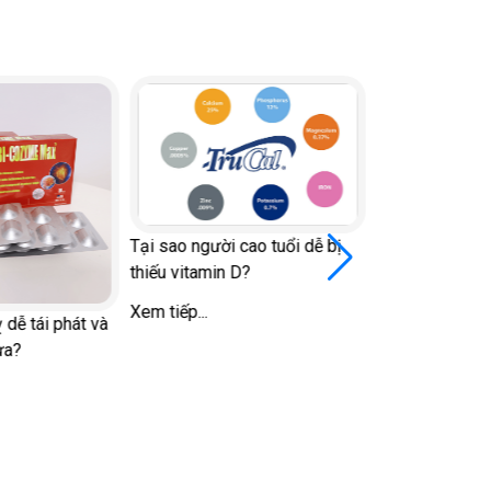
Tại sao người cao tuổi dễ bị
thiếu vitamin D?
Xem tiếp...
 dễ tái phát và
ừa?
Đi bộ vào giờ 
đái tháo đường
đường huyết v
Xem tiếp...