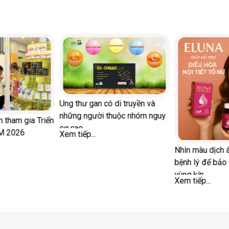
Cách giúp phụ nữ sau mã
3 chiến lược kiểm soát huyết
thỏa mãn hơn trong 'chuyệ
áp hiệu quả: Dinh dưỡng, thuốc
và hỗ trợ từ tự nhiên
Xem tiếp...
Xem tiếp...
hanh