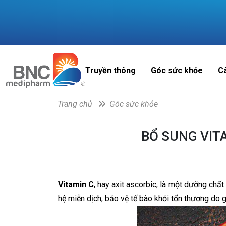
Truyền thông
Góc sức khỏe
C
Trang chủ
Góc sức khỏe
BỔ SUNG VIT
Vitamin C
, hay axit ascorbic, là một dưỡng chấ
hệ miễn dịch, bảo vệ tế bào khỏi tổn thương do g