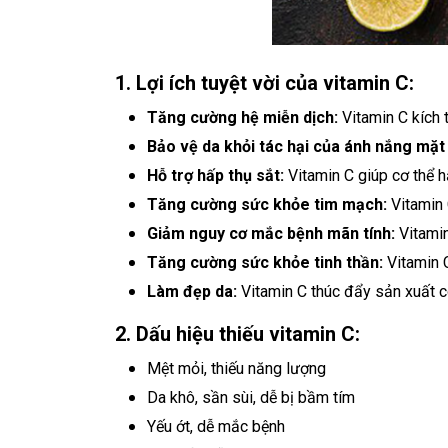
1. Lợi ích tuyệt vời của vitamin C:
Tăng cường hệ miễn dịch:
Vitamin C kích t
Bảo vệ da khỏi tác hại của ánh nắng mặt 
Hỗ trợ hấp thụ sắt:
Vitamin C giúp cơ thể h
Tăng cường sức khỏe tim mạch:
Vitamin 
Giảm nguy cơ mắc bệnh mãn tính:
Vitamin
Tăng cường sức khỏe tinh thần:
Vitamin C
Làm đẹp da:
Vitamin C thúc đẩy sản xuất co
2. Dấu hiệu thiếu vitamin C:
Mệt mỏi, thiếu năng lượng
Da khô, sần sùi, dễ bị bầm tím
Yếu ớt, dễ mắc bệnh