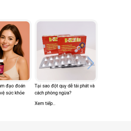
n kinh
Ung thư gan có di truyền 
n ấy'
những người thuộc nhóm
BNC Medipharm tham gia Triển
cơ cao
lãm Y dược HCM 2026
Xem tiếp...
Xem tiếp...