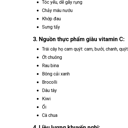
Tóc yếu, dễ gãy rụng
Chảy máu nướu
Khớp đau
Sưng tấy
3. Nguồn thực phẩm giàu vitamin C:
Trái cây họ cam quýt: cam, bưởi, chanh, quýt
Ớt chuông
Rau bina
Bông cải xanh
Brocolli
Dâu tây
Kiwi
Ổi
Cà chua
4. Liều lượng khuyến nghị: