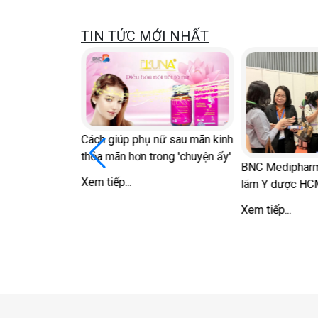
TIN TỨC MỚI NHẤT
BNC Medipharm với Diễn đàn
Khỏe đẹp từ gốc
Xem tiếp...
5 thói quen làm mất cơ n
hơn sau tuổi 40
Xem tiếp...