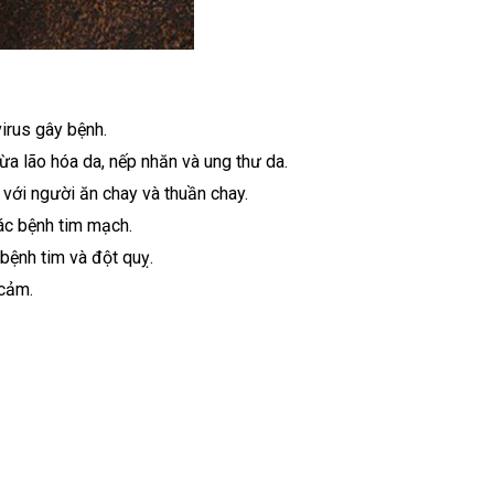
virus gây bệnh.
ừa lão hóa da, nếp nhăn và ung thư da.
 với người ăn chay và thuần chay.
ác bệnh tim mạch.
bệnh tim và đột quỵ.
 cảm.