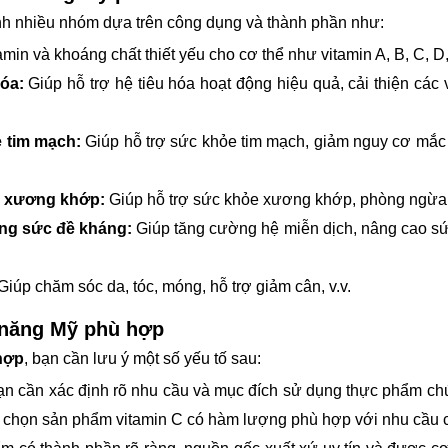
h nhiều nhóm dựa trên công dụng và thành phần như:
min và khoáng chất thiết yếu cho cơ thể như vitamin A, B, C, D, E
óa:
Giúp hỗ trợ hệ tiêu hóa hoạt động hiệu quả, cải thiện các 
 tim mạch:
Giúp hỗ trợ sức khỏe tim mạch, giảm nguy cơ mắc
e xương khớp:
Giúp hỗ trợ sức khỏe xương khớp, phòng ngừa l
ng sức đề kháng:
Giúp tăng cường hệ miễn dịch, nâng cao sức
Giúp chăm sóc da, tóc, móng, hỗ trợ giảm cân, v.v.
 năng Mỹ phù hợp
hợp
, bạn cần lưu ý một số yếu tố sau:
ạn cần xác định rõ nhu cầu và mục đích sử dụng thực phẩm ch
 chọn sản phẩm vitamin C có hàm lượng phù hợp với nhu cầu c