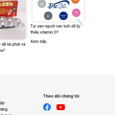
Tại sao người cao tuổi dễ bị
thiếu vitamin D?
Xem tiếp...
 dễ tái phát và
ừa?
Theo dõi chúng tôi
h
gặp
hàng