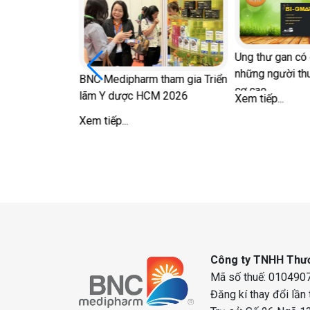
ữ sau mãn kinh
Ung thư gan có 
ong 'chuyện ấy'
những người th
BNC Medipharm tham gia Triển
cơ cao
lãm Y dược HCM 2026
Xem tiếp...
Xem tiếp...
Công ty TNHH Thươ
Mã số thuế: 0104907
Đăng kí thay đổi lần