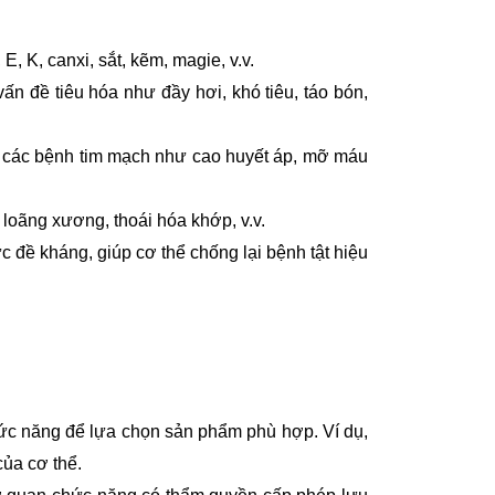
, K, canxi, sắt, kẽm, magie, v.v.
vấn đề tiêu hóa như đầy hơi, khó tiêu, táo bón,
 các bệnh tim mạch như cao huyết áp, mỡ máu
oãng xương, thoái hóa khớp, v.v.
 đề kháng, giúp cơ thể chống lại bệnh tật hiệu
ức năng để lựa chọn sản phẩm phù hợp. Ví dụ,
ủa cơ thể.