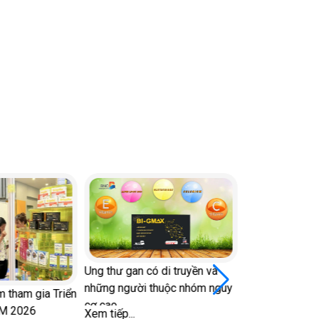
gan có di truyền và
ười thuộc nhóm nguy
..