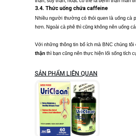
thận, suy thận, hoặc có thể là bệnh thận mãn t
3.4. Thức uống chứa caffeine
Nhiều người thường có thói quen là uống cà p
hơn. Ngoài cà phê thì cũng không nên uống các 
Với những thông tin bổ ích mà BNC chúng tôi 
thận
thì bạn cũng nên thực hiện lối sống tích 
SẢN PHẨM LIÊN QUAN