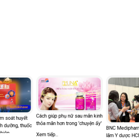
p phụ nữ sau mãn kinh
Ung thư 
hơn trong 'chuyện ấy'
những ng
BNC Medipharm tham gia Triển
cơ cao
..
lãm Y dược HCM 2026
Xem tiếp.