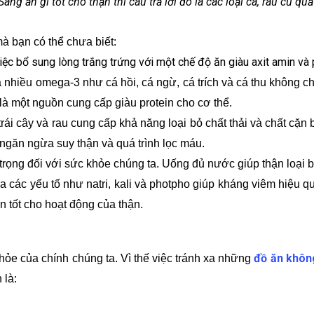
Sáng ăn gì tốt cho thận thì câu trả lời đó là các loại cá, rau củ qu
à bạn có thể chưa biết:
việc bổ sung lòng trắng trứng với một chế độ ăn giàu axit amin và p
ứa nhiều omega-3 như cá hồi, cá ngừ, cá trích và cá thu không 
là một nguồn cung cấp giàu protein cho cơ thể.
ái cây và rau cung cấp khả năng loại bỏ chất thải và chất cặn
 ngăn ngừa suy thận và quá trình lọc máu.
ọng đối với sức khỏe chúng ta. Uống đủ nước giúp thận loại b
a các yếu tố như natri, kali và photpho giúp kháng viêm hiệu q
ện tốt cho hoạt động của thận.
đồ ăn khôn
ỏe của chính chúng ta. Vì thế việc tránh xa những
 là: