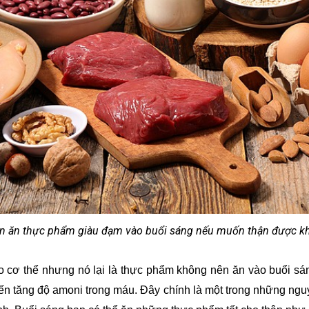
n ăn thực phẩm giàu đạm vào buổi sáng nếu muốn thận được 
o cơ thể nhưng nó lại là thực phẩm không nên ăn vào buổi 
hiến tăng độ amoni trong máu. Đây chính là một trong những ng