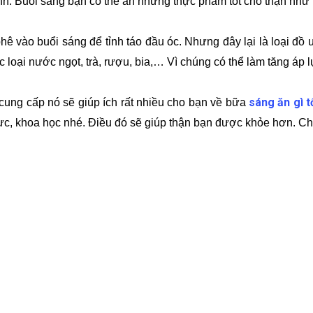
ính. Buổi sáng bạn có thể ăn những thực phẩm tốt cho thận như 
hê vào buổi sáng để tỉnh táo đầu óc. Nhưng đây lại là loại đ
loại nước ngọt, trà, rượu, bia,… Vì chúng có thể làm tăng áp l
sáng ăn gì t
cung cấp nó sẽ giúp ích rất nhiều cho bạn về bữa
cực, khoa học nhé. Điều đó sẽ giúp thận bạn được khỏe hơn. Ch