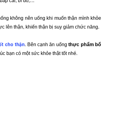
bắp cải, bí đỏ,…
ồ uống không nên uống khi muốn thận mình khỏe
ực lên thận, khiến thận bị suy giảm chức năng.
ốt cho thận
. Bên cạnh ăn uống
thực phẩm bổ
úc bạn có một sức khỏe thật tốt nhé.