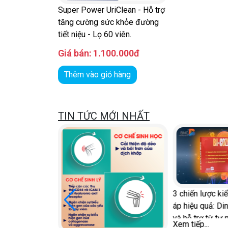
Super Power UriClean - Hỗ trợ
tăng cường sức khỏe đường
tiết niệu - Lọ 60 viên.
Giá bán:
1.100.000đ
Thêm vào giỏ hàng
TIN TỨC MỚI NHẤT
Cách giú
3 chiến lược kiểm soát huyết
thỏa mãn 
áp hiệu quả: Dinh dưỡng, thuốc
và hỗ trợ từ tự nhiên
Xem tiếp.
Xem tiếp...