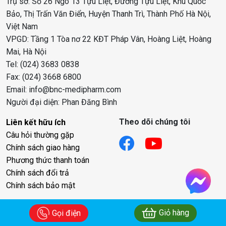
Trụ sở: Số 26 Ngõ 13 Tựu Liệt, Đường Tựu Liệt, Khu Quốc
Bảo, Thị Trấn Văn Điển, Huyện Thanh Trì, Thành Phố Hà Nội,
Việt Nam
VPGD: Tầng 1 Tòa nơ 22 KĐT Pháp Vân, Hoàng Liệt, Hoàng
Mai, Hà Nội
Tel: (024) 3683 0838
Fax: (024) 3668 6800
Email: info@bnc-medipharm.com
Người đại diện: Phan Đăng Bình
Theo dõi chúng tôi
Liên kết hữu ích
Câu hỏi thường gặp
Chính sách giao hàng
Phương thức thanh toán
Chính sách đổi trả
Chính sách bảo mật
Giỏ hàng
Gọi điện