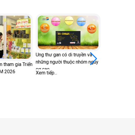
Ung thư gan có di truyền và
những người thuộc nhóm nguy
 tham gia Triển
cơ cao
CM 2026
Xem tiếp...
Nhìn màu dịch
bệnh lý để bảo
vùng kín
Xem tiếp...