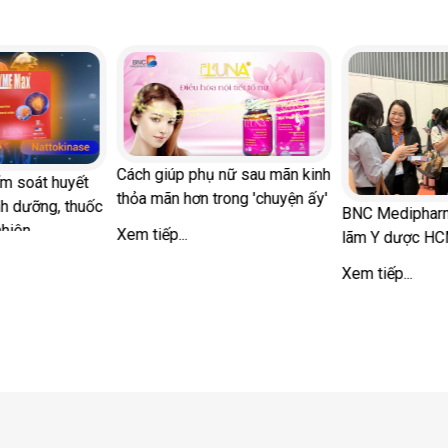
Cách giúp phụ nữ sau mãn kinh
ểm soát huyết
thỏa mãn hơn trong 'chuyện ấy'
nh dưỡng, thuốc
BNC Medipharm
nhiên
Xem tiếp...
lãm Y dược H
Xem tiếp...