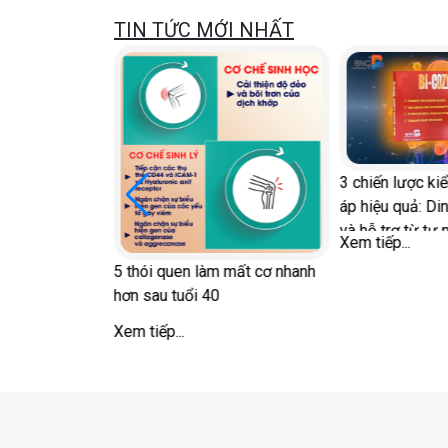
TIN TỨC MỚI NHẤT
3 chiến lược ki
với Diễn đàn
áp hiệu quả: Di
c
và hỗ trợ từ tự 
Xem tiếp...
5 thói quen làm mất cơ nhanh
hơn sau tuổi 40
Xem tiếp...