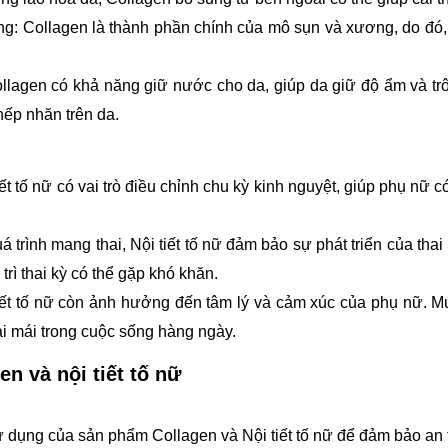
: Collagen là thành phần chính của mô sụn và xương, do đó,
llagen có khả năng giữ nước cho da, giúp da giữ độ ẩm và trô
nếp nhăn trên da.
ết tố nữ có vai trò điều chỉnh chu kỳ kinh nguyệt, giúp phụ nữ 
á trình mang thai, Nội tiết tố nữ đảm bảo sự phát triển của thai 
y trì thai kỳ có thể gặp khó khăn.
tiết tố nữ còn ảnh hưởng đến tâm lý và cảm xúc của phụ nữ. M
oải mái trong cuộc sống hàng ngày.
en và nội tiết tố nữ
 dụng của sản phẩm Collagen và Nội tiết tố nữ để đảm bảo an 