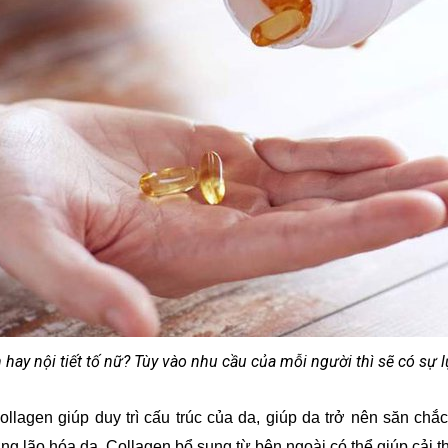
hay nội tiết tố nữ? Tùy vào nhu cầu của mỗi người thì sẽ có sự
lagen giúp duy trì cấu trúc của da, giúp da trở nên săn chắc
 lão hóa da, Collagen bổ sung từ bên ngoài có thể giúp cải thi