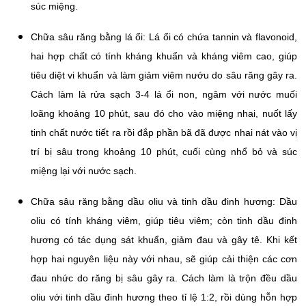
súc miệng.
Chữa sâu răng bằng lá ổi: Lá ổi có chứa tannin và flavonoid,
hai hợp chất có tính kháng khuẩn và kháng viêm cao, giúp
tiêu diệt vi khuẩn và làm giảm viêm nướu do sâu răng gây ra.
Cách làm là rửa sạch 3-4 lá ổi non, ngâm với nước muối
loãng khoảng 10 phút, sau đó cho vào miệng nhai, nuốt lấy
tinh chất nước tiết ra rồi đắp phần bã đã được nhai nát vào vị
trí bị sâu trong khoảng 10 phút, cuối cùng nhổ bỏ và súc
miệng lại với nước sạch.
Chữa sâu răng bằng dầu oliu và tinh dầu đinh hương: Dầu
oliu có tính kháng viêm, giúp tiêu viêm; còn tinh dầu đinh
hương có tác dụng sát khuẩn, giảm đau và gây tê. Khi kết
hợp hai nguyên liệu này với nhau, sẽ giúp cải thiện các cơn
đau nhức do răng bị sâu gây ra. Cách làm là trộn đều dầu
oliu với tinh dầu đinh hương theo tỉ lệ 1:2, rồi dùng hỗn hợp