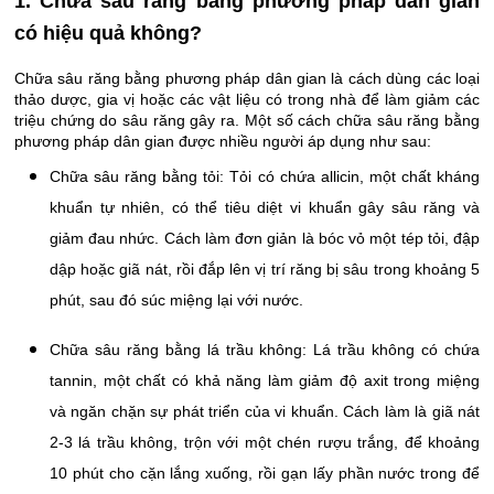
1. Chữa sâu răng bằng phương pháp dân gian
có hiệu quả không?
Chữa sâu răng bằng phương pháp dân gian là cách dùng các loại
thảo dược, gia vị hoặc các vật liệu có trong nhà để làm giảm các
triệu chứng do sâu răng gây ra. Một số cách chữa sâu răng bằng
phương pháp dân gian được nhiều người áp dụng như sau:
Chữa sâu răng bằng tỏi: Tỏi có chứa allicin, một chất kháng
khuẩn tự nhiên, có thể tiêu diệt vi khuẩn gây sâu răng và
giảm đau nhức. Cách làm đơn giản là bóc vỏ một tép tỏi, đập
dập hoặc giã nát, rồi đắp lên vị trí răng bị sâu trong khoảng 5
phút, sau đó súc miệng lại với nước.
Chữa sâu răng bằng lá trầu không: Lá trầu không có chứa
tannin, một chất có khả năng làm giảm độ axit trong miệng
và ngăn chặn sự phát triển của vi khuẩn. Cách làm là giã nát
2-3 lá trầu không, trộn với một chén rượu trắng, để khoảng
10 phút cho cặn lắng xuống, rồi gạn lấy phần nước trong để