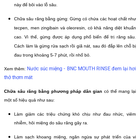
này để bôi vào lỗ sâu.
Chữa sâu răng bằng gừng: Gừng có chứa các hoạt chất như
tecpen, men zingibain và oleoresin, có khả năng diệt khuẩn
cao. Vì thế, gừng được áp dụng phổ biến để trị răng sâu.
Cách làm là gừng rửa sạch rồi giã nát, sau đó đắp lên chỗ bị
đau trong khoảng 5-7 phút, rồi nhổ bỏ.
Nước súc miệng - BNC MOUTH RINSE đem lại hơi
Xem thêm:
thở thơm mát
Chữa sâu răng bằng phương pháp dân gian
có thể mang lại
một số hiệu quả như sau:
Làm giảm các triệu chứng khó chịu như đau nhức, viêm
nhiễm, hôi miệng do sâu răng gây ra.
Làm sạch khoang miệng, ngăn ngừa sự phát triển của vi