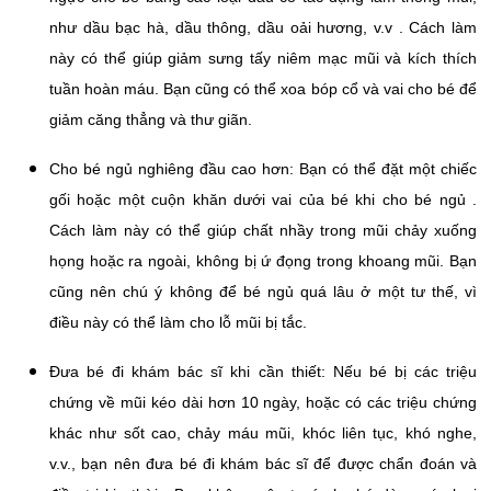
như dầu bạc hà, dầu thông, dầu oải hương, v.v . Cách làm
này có thể giúp giảm sưng tấy niêm mạc mũi và kích thích
tuần hoàn máu. Bạn cũng có thể xoa bóp cổ và vai cho bé để
giảm căng thẳng và thư giãn.
Cho bé ngủ nghiêng đầu cao hơn: Bạn có thể đặt một chiếc
gối hoặc một cuộn khăn dưới vai của bé khi cho bé ngủ .
Cách làm này có thể giúp chất nhầy trong mũi chảy xuống
họng hoặc ra ngoài, không bị ứ đọng trong khoang mũi. Bạn
cũng nên chú ý không để bé ngủ quá lâu ở một tư thế, vì
điều này có thể làm cho lỗ mũi bị tắc.
Đưa bé đi khám bác sĩ khi cần thiết: Nếu bé bị các triệu
chứng về mũi kéo dài hơn 10 ngày, hoặc có các triệu chứng
khác như sốt cao, chảy máu mũi, khóc liên tục, khó nghe,
v.v., bạn nên đưa bé đi khám bác sĩ để được chẩn đoán và