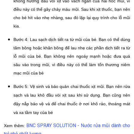
không hướng đầu vòi xịt vào vách ngăn của hai hốc mũi, vì
điều này có thể gây chảy máu mũi. Sau khi xịt thuốc, bạn nên
cho bé hít vào nhẹ nhàng, sau đó lặp lại quy trình cho lỗ mũi
kia.
Bước 4: Lau sạch dịch tiết ra từ mũi của bé. Bạn có thể dùng
tăm bông hoặc khăn bông để lau nhẹ các phần dịch tiết ra từ
lỗ mũi của bé. Bạn không nên ngoáy mạnh hoặc đưa quá
sâu vào trong mũi, vì điều này có thể làm tổn thương niêm
mạc mũi của bé
Bước 5: Vệ sinh và bảo quản chai thuốc xịt mũi. Bạn nên rửa
sạch và lau khô đầu vòi xịt sau khi sử dụng. Bạn cũng nên
đậy nắp bảo vệ và để chai thuốc ở nơi khô ráo, thoáng mát
và xa tầm tay của bé
BNC SPRAY SOLUTION - Nước rửa mũi dành cho
Xem thêm:
trẻ nhỏ chất lượng