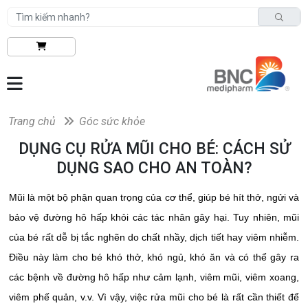
Trang chủ
Góc sức khỏe
DỤNG CỤ RỬA MŨI CHO BÉ: CÁCH SỬ
DỤNG SAO CHO AN TOÀN?
Mũi là một bộ phận quan trọng của cơ thể, giúp bé hít thở, ngửi và
bảo vệ đường hô hấp khỏi các tác nhân gây hại. Tuy nhiên, mũi
của bé rất dễ bị tắc nghẽn do chất nhầy, dịch tiết hay viêm nhiễm.
Điều này làm cho bé khó thở, khó ngủ, khó ăn và có thể gây ra
các bệnh về đường hô hấp như cảm lạnh, viêm mũi, viêm xoang,
viêm phế quản, v.v. Vì vậy, việc rửa mũi cho bé là rất cần thiết để