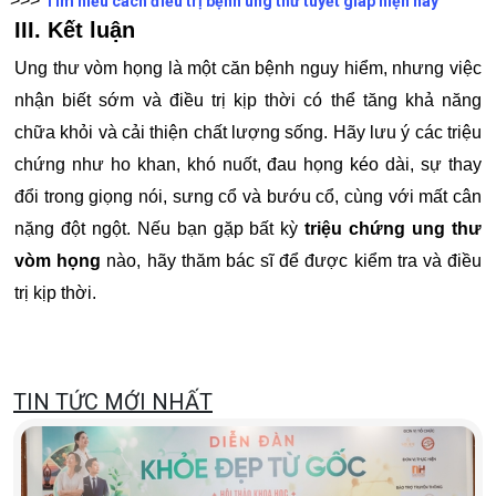
>>>
Tìm hiểu cách điều trị bệnh ung thư tuyết giáp hiện nay
III. Kết luận
Ung thư vòm họng là một căn bệnh nguy hiểm, nhưng việc
nhận biết sớm và điều trị kịp thời có thể tăng khả năng
chữa khỏi và cải thiện chất lượng sống. Hãy lưu ý các triệu
chứng như ho khan, khó nuốt, đau họng kéo dài, sự thay
đổi trong giọng nói, sưng cổ và bướu cổ, cùng với mất cân
nặng đột ngột. Nếu bạn gặp bất kỳ
triệu chứng ung thư
vòm họng
nào, hãy thăm bác sĩ để được kiểm tra và điều
trị kịp thời.
TIN TỨC MỚI NHẤT