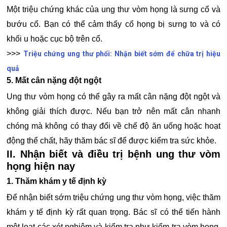
Một triệu chứng khác của ung thư vòm họng là sưng cổ và
bướu cổ. Bạn có thể cảm thấy cổ họng bị sưng to và có
khối u hoặc cục bộ trên cổ.
>>>
Triệu chứng ung thư phổi: Nhận biết sớm để chữa trị hiệu
quả
5. Mất cân nặng đột ngột
Ung thư vòm họng có thể gây ra mất cân nặng đột ngột và
không giải thích được. Nếu bạn trở nên mất cân nhanh
chóng mà không có thay đổi về chế độ ăn uống hoặc hoạt
động thể chất, hãy thăm bác sĩ để được kiểm tra sức khỏe.
II. Nhận biết và điều trị bệnh ung thư vòm
họng hiện nay
1. Thăm khám y tế định kỳ
Để nhận biết sớm triệu chứng ung thư vòm họng, việc thăm
khám y tế định kỳ rất quan trọng. Bác sĩ có thể tiến hành
một loạt các xét nghiệm và kiểm tra như kiểm tra vòm họng,