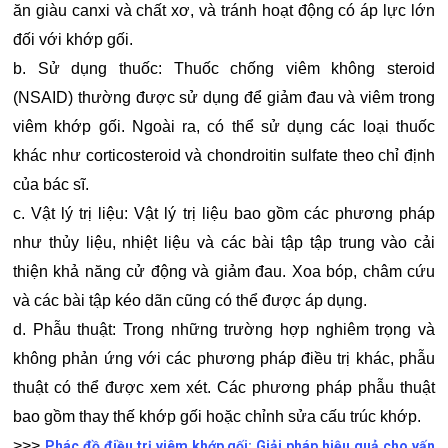
ăn giàu canxi và chất xơ, và tránh hoạt động có áp lực lớn
đối với khớp gối.
b. Sử dụng thuốc: Thuốc chống viêm không steroid
(NSAID) thường được sử dụng để giảm đau và viêm trong
viêm khớp gối. Ngoài ra, có thể sử dụng các loại thuốc
khác như corticosteroid và chondroitin sulfate theo chỉ định
của bác sĩ.
c. Vật lý trị liệu: Vật lý trị liệu bao gồm các phương pháp
như thủy liệu, nhiệt liệu và các bài tập tập trung vào cải
thiện khả năng cử động và giảm đau. Xoa bóp, châm cứu
và các bài tập kéo dãn cũng có thể được áp dụng.
d. Phẫu thuật: Trong những trường hợp nghiêm trọng và
không phản ứng với các phương pháp điều trị khác, phẫu
thuật có thể được xem xét. Các phương pháp phẫu thuật
bao gồm thay thế khớp gối hoặc chỉnh sửa cấu trúc khớp.
>>>
Phác đồ điều trị viêm khớp gối: Giải pháp hiệu quả cho vấn