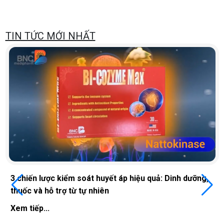
TIN TỨC MỚI NHẤT
Cách giúp phụ nữ sau mãn kinh thỏa mãn hơn
inh dưỡng,
'chuyện ấy'
Xem tiếp...