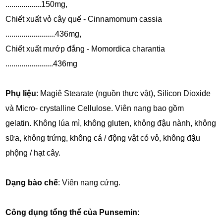
..................150mg,
Chiết xuất vỏ cây quế - Cinnamomum cassia
.........................436mg,
Chiết xuất mướp đắng - Momordica charantia
........................436mg
Phụ liệu
: Magiê Stearate (nguồn thực vật), Silicon Dioxide
và Micro- crystalline Cellulose. Viên nang bao gồm
gelatin. Không lúa mì, không gluten, không đậu nành, không
sữa, không trứng, không cá / động vật có vỏ, không đậu
phộng / hạt cây.
Dạng bào chế
: Viên nang cứng.
Công dụng tổng thể của Punsemin
: