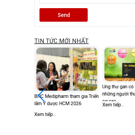
Send
TIN TỨC MỚI NHẤT
ữ sau mãn kinh
Ung thư gan có 
ong 'chuyện ấy'
những người th
BNC Medipharm tham gia Triển
cơ cao
lãm Y dược HCM 2026
Xem tiếp...
Xem tiếp...