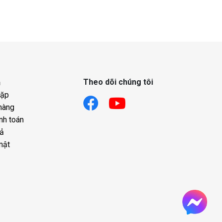
đường huyết v
Xem tiếp...
Theo dõi chúng tôi
h
gặp
hàng
nh toán
rả
mật