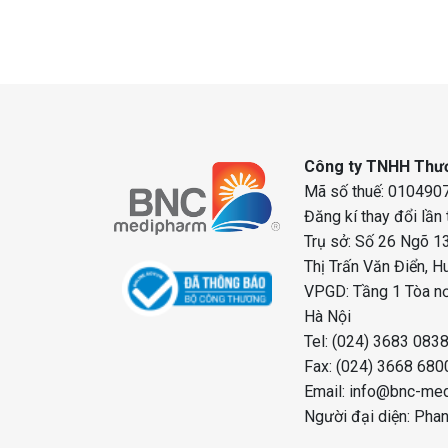
Công ty TNHH Thươ
Mã số thuế: 0104907
Đăng kí thay đổi lần
Trụ sở: Số 26 Ngõ 13
Thị Trấn Văn Điển, H
VPGD: Tầng 1 Tòa nơ
Hà Nội
Tel: (024) 3683 083
Fax: (024) 3668 680
Email: info@bnc-me
Người đại diện: Pha