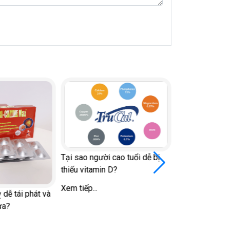
Tại sao người cao tuổi dễ bị
thiếu vitamin D?
Xem tiếp...
 dễ tái phát và
ừa?
Đi bộ vào giờ 
đái tháo đường